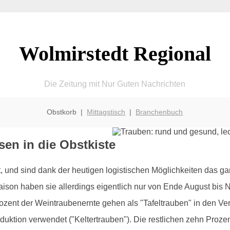
Wolmirstedt Regional
Die Zeitung mit Nur Guten Nachrichten
Obstkorb |
Mittagstisch
|
Branchenbuch
en in die Obstkiste
nd sind dank der heutigen logistischen Möglichkeiten das ganz
Saison haben sie allerdings eigentlich nur von Ende August bi
ent der Weintraubenernte gehen als "Tafeltrauben" in den Ve
oduktion verwendet ("Keltertrauben"). Die restlichen zehn Proz