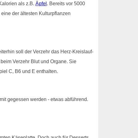
alorien als z.B.
Äpfel
. Bereits vor 5000
eine der ältesten Kulturpflanzen
erhin soll der Verzehr das Herz-Kreislauf-
n beim Verzehr Blut und Organe. Sie
piel C, B6 und E enthalten.
 mit gegessen werden - etwas abführend.
hmten Käseplatte. Doch auch für Desserts