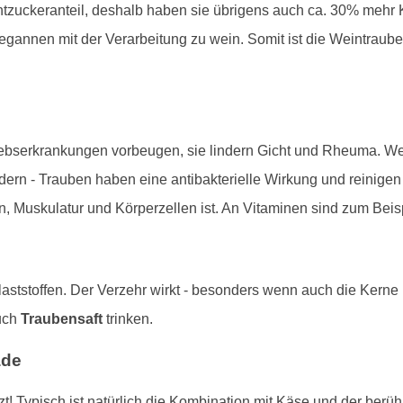
zuckeranteil, deshalb haben sie übrigens auch ca. 30% mehr K
annen mit der Verarbeitung zu wein. Somit ist die Weintraube 
rebserkrankungen vorbeugen, sie lindern Gicht und Rheuma. Weit
dern - Trauben haben eine antibakterielle Wirkung und reinige
n, Muskulatur und Körperzellen ist. An Vitaminen sind zum Beis
aststoffen. Der Verzehr wirkt - besonders wenn auch die Kerne
uch
Traubensaft
trinken.
ade
! Typisch ist natürlich die Kombination mit Käse und der berü